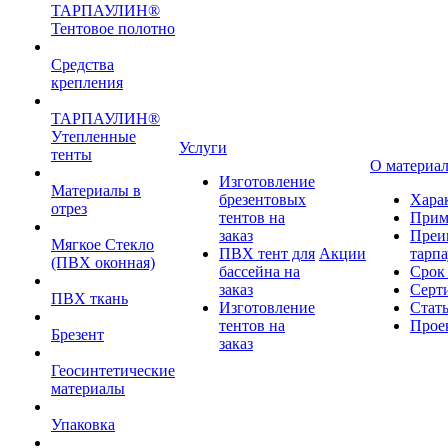
ТАРПАУЛИН®
Тентовое полотно
Средства
крепления
ТАРПАУЛИН®
Утепленные
Услуги
тенты
О материа
Изготовление
Материалы в
брезентовых
Хара
отрез
тентов на
Прим
заказ
Преи
Мягкое Стекло
ПВХ тент для
Акции
тарп
(ПВХ оконная)
бассейна на
Срок
заказ
Серт
ПВХ ткань
Изготовление
Стат
тентов на
Прое
Брезент
заказ
Геосинтетические
материалы
Упаковка