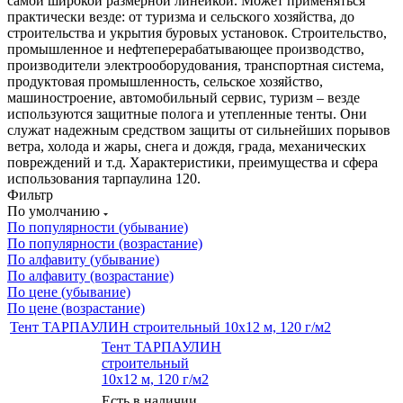
самой широкой размерной линейкой. Может применяться
практически везде: от туризма и сельского хозяйства, до
строительства и укрытия буровых установок. Строительство,
промышленное и нефтеперерабатывающее производство,
производители электрооборудования, транспортная система,
продуктовая промышленность, сельское хозяйство,
машиностроение, автомобильный сервис, туризм – везде
используются защитные полога и утепленные тенты. Они
служат надежным средством защиты от сильнейших порывов
ветра, холода и жары, снега и дождя, града, механических
повреждений и т.д. Характеристики, преимущества и сфера
использования тарпаулина 120.
Фильтр
По умолчанию
По популярности (убывание)
По популярности (возрастание)
По алфавиту (убывание)
По алфавиту (возрастание)
По цене (убывание)
По цене (возрастание)
Тент ТАРПАУЛИН строительный 10х12 м, 120 г/м2
Тент ТАРПАУЛИН
строительный
10х12 м, 120 г/м2
Есть в наличии