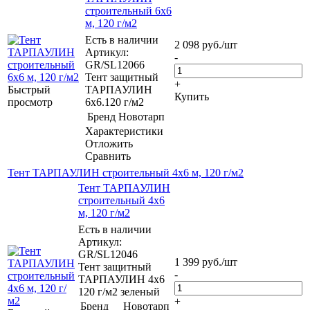
строительный 6х6
м, 120 г/м2
Есть в наличии
2 098
руб.
/шт
Артикул:
-
GR/SL12066
Тент защитный
+
Быстрый
ТАРПАУЛИН
Купить
просмотр
6х6.120 г/м2
Бренд
Новотарп
Характеристики
Отложить
Сравнить
Тент ТАРПАУЛИН строительный 4х6 м, 120 г/м2
Тент ТАРПАУЛИН
строительный 4х6
м, 120 г/м2
Есть в наличии
Артикул:
GR/SL12046
1 399
руб.
/шт
Тент защитный
-
ТАРПАУЛИН 4х6
120 г/м2 зеленый
+
Бренд
Новотарп