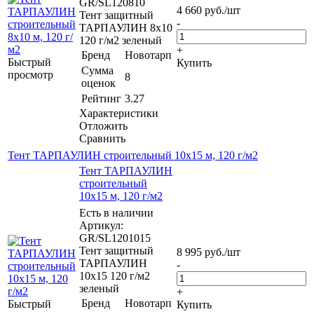
GR/SL120810
4 660
руб.
/шт
Тент защитный
-
ТАРПАУЛИН 8х10
120 г/м2 зеленый
+
Бренд
Новотарп
Быстрый
Купить
Сумма
просмотр
8
оценок
Рейтинг
3.27
Характеристики
Отложить
Сравнить
Тент ТАРПАУЛИН строительный 10х15 м, 120 г/м2
Тент ТАРПАУЛИН
строительный
10х15 м, 120 г/м2
Есть в наличии
Артикул:
GR/SL1201015
Тент защитный
8 995
руб.
/шт
ТАРПАУЛИН
-
10х15 120 г/м2
зеленый
+
Бренд
Новотарп
Быстрый
Купить