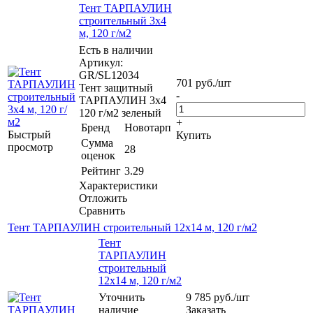
Тент ТАРПАУЛИН
строительный 3х4
м, 120 г/м2
Есть в наличии
Артикул:
GR/SL12034
701
руб.
/шт
Тент защитный
-
ТАРПАУЛИН 3х4
120 г/м2 зеленый
+
Бренд
Новотарп
Быстрый
Купить
Сумма
просмотр
28
оценок
Рейтинг
3.29
Характеристики
Отложить
Сравнить
Тент ТАРПАУЛИН строительный 12х14 м, 120 г/м2
Тент
ТАРПАУЛИН
строительный
12х14 м, 120 г/м2
Уточнить
9 785
руб.
/шт
наличие
Заказать