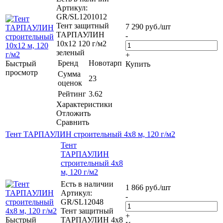
Артикул:
GR/SL1201012
Тент защитный
7 290
руб.
/шт
ТАРПАУЛИН
-
10х12 120 г/м2
зеленый
+
Бренд
Новотарп
Быстрый
Купить
просмотр
Сумма
23
оценок
Рейтинг
3.62
Характеристики
Отложить
Сравнить
Тент ТАРПАУЛИН строительный 4х8 м, 120 г/м2
Тент
ТАРПАУЛИН
строительный 4х8
м, 120 г/м2
Есть в наличии
1 866
руб.
/шт
Артикул:
-
GR/SL12048
Тент защитный
+
Быстрый
ТАРПАУЛИН 4х8