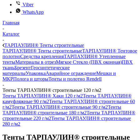
Viber
WhatsApp
Главная
-
Каталог
-
ТАРПАУЛИН® Тенты строительные
ТАРПАУЛИН® Тенты строительные
ТАРПАУЛИН® Тентовое
полотно
Средства крепления
ТАРПАУЛИН® Утепленные
тенты
Материалы в отрез
Мягкое Стекло (ПВХ оконная)
ПВХ
ткань
Брезент
Геосинтетические
материалы
Упаковка
Аварийное ограждение
Мешки и
МКР
Полога и шторы
Тенты и полотно Rendell
-
Тенты ТАРПАУЛИН® строительные 120 г/м2
Тенты ТАРПАУЛИН® Хаки 120 г/м2
Тенты ТАРПАУЛИН®
камуфляжные 90 г/м2
Тенты ТАРПАУЛИН® строительные 60
г/м2
Тенты ТАРПАУЛИН® строительные 90 г/м2
Тенты
ТАРПАУЛИН® строительные 180 г/м2
Тенты ТАРПАУЛИН®
строительные 220 г/м2
Тенты ТАРПАУЛИН® строительные
280 г/м2
Тенты ТАРПАУЛИН® строительные