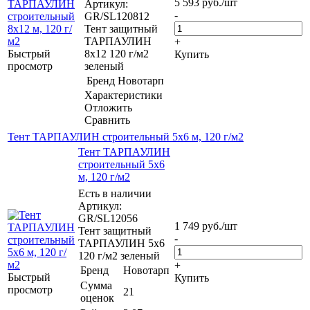
5 593
руб.
/шт
Артикул:
-
GR/SL120812
Тент защитный
ТАРПАУЛИН
+
Быстрый
8х12 120 г/м2
Купить
просмотр
зеленый
Бренд
Новотарп
Характеристики
Отложить
Сравнить
Тент ТАРПАУЛИН строительный 5х6 м, 120 г/м2
Тент ТАРПАУЛИН
строительный 5х6
м, 120 г/м2
Есть в наличии
Артикул:
GR/SL12056
1 749
руб.
/шт
Тент защитный
-
ТАРПАУЛИН 5х6
120 г/м2 зеленый
+
Бренд
Новотарп
Быстрый
Купить
Сумма
просмотр
21
оценок