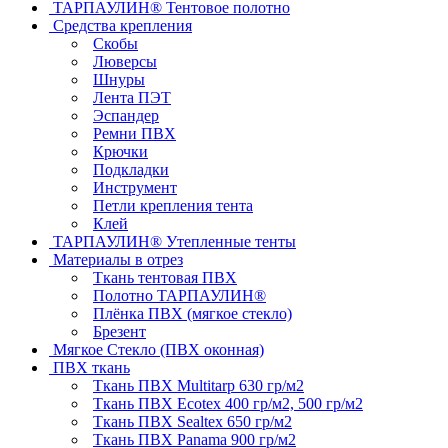
ТАРПАУЛИН® Тентовое полотно
Средства крепления
Скобы
Люверсы
Шнуры
Лента ПЭТ
Эспандер
Ремни ПВХ
Крючки
Подкладки
Инструмент
Петли крепления тента
Клей
ТАРПАУЛИН® Утепленные тенты
Материалы в отрез
Ткань тентовая ПВХ
Полотно ТАРПАУЛИН®
Плёнка ПВХ (мягкое стекло)
Брезент
Мягкое Стекло (ПВХ оконная)
ПВХ ткань
Ткань ПВХ Multitarp 630 гр/м2
Ткань ПВХ Ecotex 400 гр/м2, 500 гр/м2
Ткань ПВХ Sealtex 650 гр/м2
Ткань ПВХ Panama 900 гр/м2