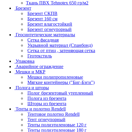
Ткань ПВХ Tehnotex 650 гр/м2
Брезент
Брезент СКПВ
Брезент 160 см
Брезент влагостойкий
Брезент огнеупорный
Геосинтетические материалы
Сетка фасадная
Укрывной материал (Спанбонд)
Сетка от птиц , затеняющая сетка
Геотекстиль
Упаковка
Аварийное ограждение
Мешки и МКР
Мешки полипропиленовые
Мягкие контейнеры ("Биг-Бэги")
Полога и шторы
Полог брезентовый утепленный
Полога из брезента
Шторы из брезента
Тенты и полотно Rendell
Тентовое полотно Rendell
Тент огнеупорный
Тенты полиэтиленовые 120 г
Тенты полиэтиленовые 180 г