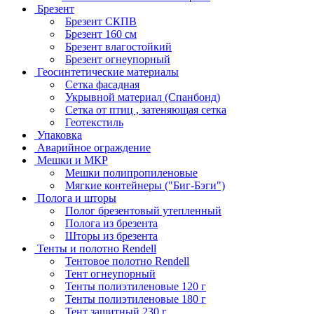
Брезент
Брезент СКПВ
Брезент 160 см
Брезент влагостойкий
Брезент огнеупорный
Геосинтетические материалы
Сетка фасадная
Укрывной материал (Спанбонд)
Сетка от птиц , затеняющая сетка
Геотекстиль
Упаковка
Аварийное ограждение
Мешки и МКР
Мешки полипропиленовые
Мягкие контейнеры ("Биг-Бэги")
Полога и шторы
Полог брезентовый утепленный
Полога из брезента
Шторы из брезента
Тенты и полотно Rendell
Тентовое полотно Rendell
Тент огнеупорный
Тенты полиэтиленовые 120 г
Тенты полиэтиленовые 180 г
Тент защитный 230 г