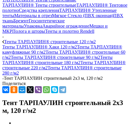
ТАРПАУЛИН® Тенты строительные
ТАРПАУЛИН® Тентовое
полотно
Средства крепления
ТАРПАУЛИН® Утепленные
тенты
Материалы в отрез
Мягкое Стекло (ПВХ оконная)
ПВХ
ткань
Брезент
Геосинтетические
материалы
Упаковка
Аварийное ограждение
Мешки и
МКР
Полога и шторы
Тенты и полотно Rendell
-
Тенты ТАРПАУЛИН® строительные 120 г/м2
Тенты ТАРПАУЛИН® Хаки 120 г/м2
Тенты ТАРПАУЛИН®
камуфляжные 90 г/м2
Тенты ТАРПАУЛИН® строительные 60
г/м2
Тенты ТАРПАУЛИН® строительные 90 г/м2
Тенты
ТАРПАУЛИН® строительные 180 г/м2
Тенты ТАРПАУЛИН®
строительные 220 г/м2
Тенты ТАРПАУЛИН® строительные
280 г/м2
-
Тент ТАРПАУЛИН строительный 2х3 м, 120 г/м2
Поделиться
Тент ТАРПАУЛИН строительный 2х3
м, 120 г/м2