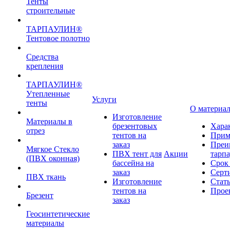
Тенты
строительные
ТАРПАУЛИН®
Тентовое полотно
Средства
крепления
ТАРПАУЛИН®
Утепленные
Услуги
тенты
О материа
Изготовление
Материалы в
брезентовых
Хара
отрез
тентов на
Прим
заказ
Преи
Мягкое Стекло
ПВХ тент для
Акции
тарп
(ПВХ оконная)
бассейна на
Срок
заказ
Серт
ПВХ ткань
Изготовление
Стат
тентов на
Прое
Брезент
заказ
Геосинтетические
материалы