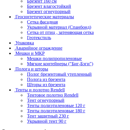
Брезент 160 см
Брезент влагостойкий
Брезент огнеупорный
Геосинтетические материалы
Сетка фасадная
Укрывной материал (Спанбонд)
Сетка от птиц , затеняющая сетка
Геотекстиль
Упаковка
Аварийное ограждение
Мешки и МКР
Мешки полипропиленовые
Мягкие контейнеры ("Биг-Бэги")
Полога и шторы
Полог брезентовый утепленный
Полога из брезента
Шторы из брезента
Тенты и полотно Rendell
Тентовое полотно Rendell
Тент огнеупорный
Тенты полиэтиленовые 120 г
Тенты полиэтиленовые 180 г
Тент защитный 230 г
Укрывной тент 90 г