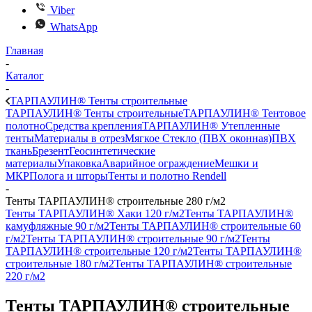
Viber
WhatsApp
Главная
-
Каталог
-
ТАРПАУЛИН® Тенты строительные
ТАРПАУЛИН® Тенты строительные
ТАРПАУЛИН® Тентовое
полотно
Средства крепления
ТАРПАУЛИН® Утепленные
тенты
Материалы в отрез
Мягкое Стекло (ПВХ оконная)
ПВХ
ткань
Брезент
Геосинтетические
материалы
Упаковка
Аварийное ограждение
Мешки и
МКР
Полога и шторы
Тенты и полотно Rendell
-
Тенты ТАРПАУЛИН® строительные 280 г/м2
Тенты ТАРПАУЛИН® Хаки 120 г/м2
Тенты ТАРПАУЛИН®
камуфляжные 90 г/м2
Тенты ТАРПАУЛИН® строительные 60
г/м2
Тенты ТАРПАУЛИН® строительные 90 г/м2
Тенты
ТАРПАУЛИН® строительные 120 г/м2
Тенты ТАРПАУЛИН®
строительные 180 г/м2
Тенты ТАРПАУЛИН® строительные
220 г/м2
Тенты ТАРПАУЛИН® строительные