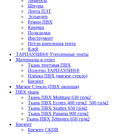
Люверсы
Шнуры
Лента ПЭТ
Эспандер
Ремни ПВХ
Крючки
Подкладки
Инструмент
Петли крепления тента
Клей
ТАРПАУЛИН® Утепленные тенты
Материалы в отрез
Ткань тентовая ПВХ
Полотно ТАРПАУЛИН®
Плёнка ПВХ (мягкое стекло)
Брезент
Мягкое Стекло (ПВХ оконная)
ПВХ ткань
Ткань ПВХ Multitarp 630 гр/м2
Ткань ПВХ Ecotex 400 гр/м2, 500 гр/м2
Ткань ПВХ Sealtex 650 гр/м2
Ткань ПВХ Panama 900 гр/м2
Ткань ПВХ Tehnotex 650 гр/м2
Брезент
Брезент СКПВ