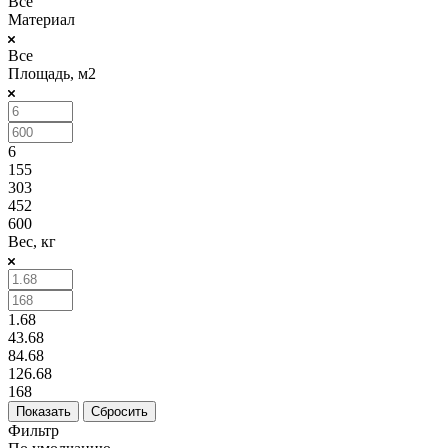
Все
Материал
Все
Площадь, м2
6
155
303
452
600
Вес, кг
1.68
43.68
84.68
126.68
168
Сбросить
Фильтр