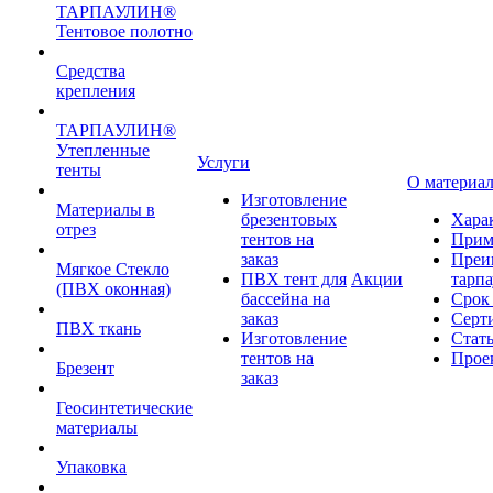
ТАРПАУЛИН®
Тентовое полотно
Средства
крепления
ТАРПАУЛИН®
Утепленные
Услуги
тенты
О материа
Изготовление
Материалы в
брезентовых
Хара
отрез
тентов на
Прим
заказ
Преи
Мягкое Стекло
ПВХ тент для
Акции
тарп
(ПВХ оконная)
бассейна на
Срок
заказ
Серт
ПВХ ткань
Изготовление
Стат
тентов на
Прое
Брезент
заказ
Геосинтетические
материалы
Упаковка