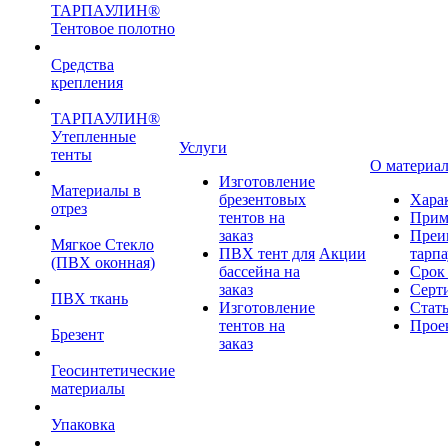
ТАРПАУЛИН®
Тентовое полотно
Средства
крепления
ТАРПАУЛИН®
Утепленные
Услуги
тенты
О материа
Изготовление
Материалы в
брезентовых
Хара
отрез
тентов на
Прим
заказ
Преи
Мягкое Стекло
ПВХ тент для
Акции
тарп
(ПВХ оконная)
бассейна на
Срок
заказ
Серт
ПВХ ткань
Изготовление
Стат
тентов на
Прое
Брезент
заказ
Геосинтетические
материалы
Упаковка