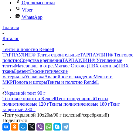
Одноклассники
Viber
WhatsApp
Главная
-
Каталог
-
Тенты и полотно Rendell
ТАРПАУЛИН® Тенты строительные
ТАРПАУЛИН® Тентовое
полотно
Средства крепления
ТАРПАУЛИН® Утепленные
тенты
Материалы в отрез
Мягкое Стекло (ПВХ оконная)
ПВХ
ткань
Брезент
Геосинтетические
материалы
Упаковка
Аварийное ограждение
Мешки и
МКР
Полога и шторы
Тенты и полотно Rendell
-
Укрывной тент 90 г
Тентовое полотно Rendell
Тент огнеупорный
Тенты
полиэтиленовые 120 г
Тенты полиэтиленовые 180 г
Тент
защитный 230 г
-
Тент укрывной 10х20м/90 г (зеленый/серебряный)
Поделиться