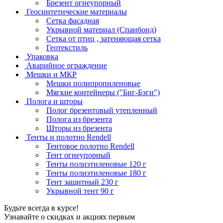
Брезент огнеупорный
Геосинтетические материалы
Сетка фасадная
Укрывной материал (Спанбонд)
Сетка от птиц , затеняющая сетка
Геотекстиль
Упаковка
Аварийное ограждение
Мешки и МКР
Мешки полипропиленовые
Мягкие контейнеры ("Биг-Бэги")
Полога и шторы
Полог брезентовый утепленный
Полога из брезента
Шторы из брезента
Тенты и полотно Rendell
Тентовое полотно Rendell
Тент огнеупорный
Тенты полиэтиленовые 120 г
Тенты полиэтиленовые 180 г
Тент защитный 230 г
Укрывной тент 90 г
Будьте всегда в курсе!
Узнавайте о скидках и акциях первым