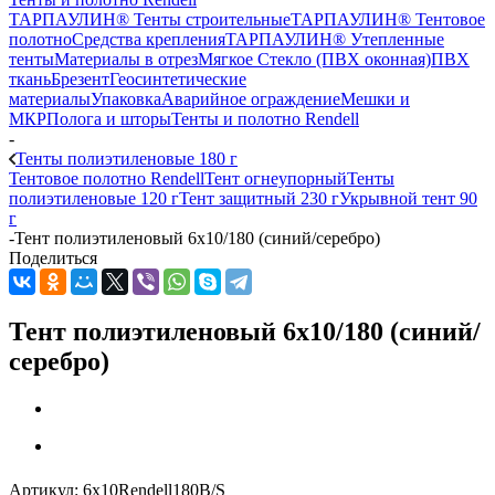
ТАРПАУЛИН® Тенты строительные
ТАРПАУЛИН® Тентовое
полотно
Средства крепления
ТАРПАУЛИН® Утепленные
тенты
Материалы в отрез
Мягкое Стекло (ПВХ оконная)
ПВХ
ткань
Брезент
Геосинтетические
материалы
Упаковка
Аварийное ограждение
Мешки и
МКР
Полога и шторы
Тенты и полотно Rendell
-
Тенты полиэтиленовые 180 г
Тентовое полотно Rendell
Тент огнеупорный
Тенты
полиэтиленовые 120 г
Тент защитный 230 г
Укрывной тент 90
г
-
Тент полиэтиленовый 6x10/180 (синий/серебро)
Поделиться
Тент полиэтиленовый 6x10/180 (синий/
серебро)
Артикул:
6x10Rendell180B/S