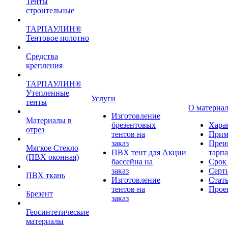
Тенты
строительные
ТАРПАУЛИН®
Тентовое полотно
Средства
крепления
ТАРПАУЛИН®
Утепленные
Услуги
тенты
О материа
Изготовление
Материалы в
брезентовых
Хара
отрез
тентов на
Прим
заказ
Преи
Мягкое Стекло
ПВХ тент для
Акции
тарп
(ПВХ оконная)
бассейна на
Срок
заказ
Серт
ПВХ ткань
Изготовление
Стат
тентов на
Прое
Брезент
заказ
Геосинтетические
материалы