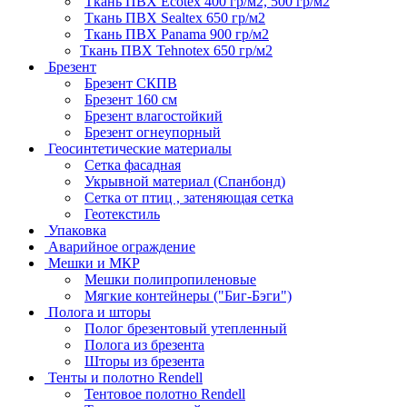
Ткань ПВХ Ecotex 400 гр/м2, 500 гр/м2
Ткань ПВХ Sealtex 650 гр/м2
Ткань ПВХ Panama 900 гр/м2
Ткань ПВХ Tehnotex 650 гр/м2
Брезент
Брезент СКПВ
Брезент 160 см
Брезент влагостойкий
Брезент огнеупорный
Геосинтетические материалы
Сетка фасадная
Укрывной материал (Спанбонд)
Сетка от птиц , затеняющая сетка
Геотекстиль
Упаковка
Аварийное ограждение
Мешки и МКР
Мешки полипропиленовые
Мягкие контейнеры ("Биг-Бэги")
Полога и шторы
Полог брезентовый утепленный
Полога из брезента
Шторы из брезента
Тенты и полотно Rendell
Тентовое полотно Rendell