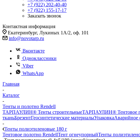
+7 (922) 202-40-40
+7 (922) 155-17-17
Заказать звонок
Контактная информация
Екатеринбург, Лукиных 1А/2, оф. 101
info@novotarp.ru
Вконтакте
Одноклассники
Viber
WhatsApp
Главная
-
Каталог
-
Тенты и полотно Rendell
ТАРПАУЛИН® Тенты строительные
ТАРПАУЛИН® Тентовое п
ткань
Брезент
Геосинтетические материалы
Упаковка
Аварийное 
-
Тенты полиэтиленовые 180 г
Тентовое полотно Rendell
Тент огнеупорный
Тенты полиэтилено