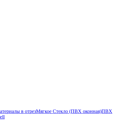
атериалы в отрез
Мягкое Стекло (ПВХ оконная)
ПВХ
ell