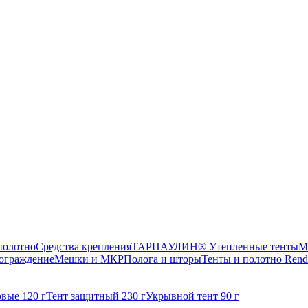
олотно
Средства крепления
ТАРПАУЛИН® Утепленные тенты
М
ограждение
Мешки и МКР
Полога и шторы
Тенты и полотно Rend
вые 120 г
Тент защитный 230 г
Укрывной тент 90 г