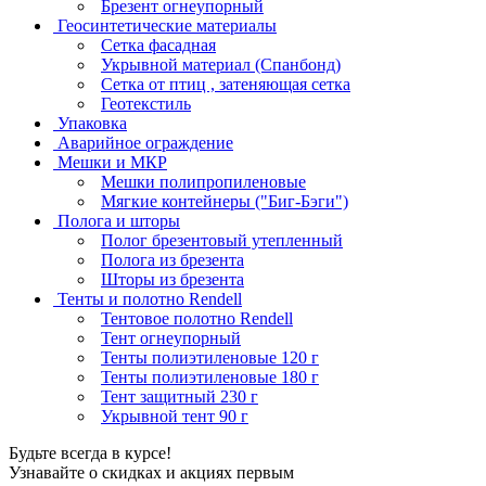
Брезент огнеупорный
Геосинтетические материалы
Сетка фасадная
Укрывной материал (Спанбонд)
Сетка от птиц , затеняющая сетка
Геотекстиль
Упаковка
Аварийное ограждение
Мешки и МКР
Мешки полипропиленовые
Мягкие контейнеры ("Биг-Бэги")
Полога и шторы
Полог брезентовый утепленный
Полога из брезента
Шторы из брезента
Тенты и полотно Rendell
Тентовое полотно Rendell
Тент огнеупорный
Тенты полиэтиленовые 120 г
Тенты полиэтиленовые 180 г
Тент защитный 230 г
Укрывной тент 90 г
Будьте всегда в курсе!
Узнавайте о скидках и акциях первым