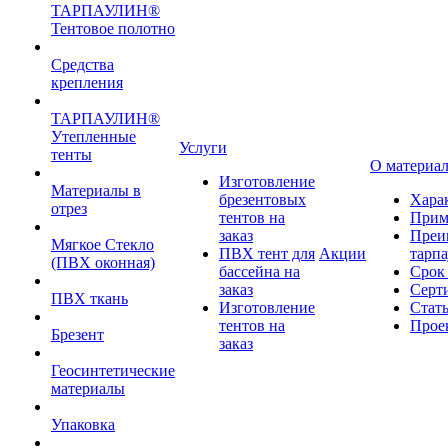
ТАРПАУЛИН®
Тентовое полотно
Средства
крепления
ТАРПАУЛИН®
Утепленные
Услуги
тенты
О материа
Изготовление
Материалы в
брезентовых
Хара
отрез
тентов на
Прим
заказ
Преи
Мягкое Стекло
ПВХ тент для
Акции
тарп
(ПВХ оконная)
бассейна на
Срок
заказ
Серт
ПВХ ткань
Изготовление
Стат
тентов на
Прое
Брезент
заказ
Геосинтетические
материалы
Упаковка