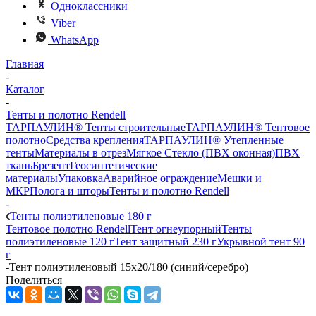
Одноклассники
Viber
WhatsApp
Главная
-
Каталог
-
Тенты и полотно Rendell
ТАРПАУЛИН® Тенты строительные
ТАРПАУЛИН® Тентовое
полотно
Средства крепления
ТАРПАУЛИН® Утепленные
тенты
Материалы в отрез
Мягкое Стекло (ПВХ оконная)
ПВХ
ткань
Брезент
Геосинтетические
материалы
Упаковка
Аварийное ограждение
Мешки и
МКР
Полога и шторы
Тенты и полотно Rendell
-
Тенты полиэтиленовые 180 г
Тентовое полотно Rendell
Тент огнеупорный
Тенты
полиэтиленовые 120 г
Тент защитный 230 г
Укрывной тент 90
г
-
Тент полиэтиленовый 15x20/180 (синий/серебро)
Поделиться