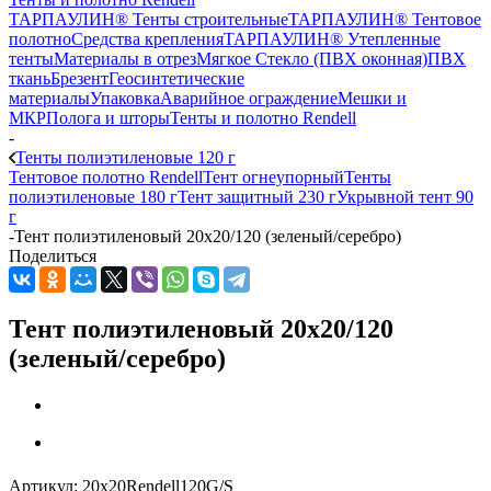
ТАРПАУЛИН® Тенты строительные
ТАРПАУЛИН® Тентовое
полотно
Средства крепления
ТАРПАУЛИН® Утепленные
тенты
Материалы в отрез
Мягкое Стекло (ПВХ оконная)
ПВХ
ткань
Брезент
Геосинтетические
материалы
Упаковка
Аварийное ограждение
Мешки и
МКР
Полога и шторы
Тенты и полотно Rendell
-
Тенты полиэтиленовые 120 г
Тентовое полотно Rendell
Тент огнеупорный
Тенты
полиэтиленовые 180 г
Тент защитный 230 г
Укрывной тент 90
г
-
Тент полиэтиленовый 20х20/120 (зеленый/серебро)
Поделиться
Тент полиэтиленовый 20х20/120
(зеленый/серебро)
Артикул:
20x20Rendell120G/S