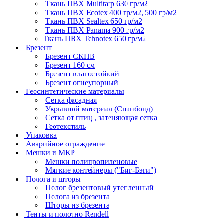
Ткань ПВХ Multitarp 630 гр/м2
Ткань ПВХ Ecotex 400 гр/м2, 500 гр/м2
Ткань ПВХ Sealtex 650 гр/м2
Ткань ПВХ Panama 900 гр/м2
Ткань ПВХ Tehnotex 650 гр/м2
Брезент
Брезент СКПВ
Брезент 160 см
Брезент влагостойкий
Брезент огнеупорный
Геосинтетические материалы
Сетка фасадная
Укрывной материал (Спанбонд)
Сетка от птиц , затеняющая сетка
Геотекстиль
Упаковка
Аварийное ограждение
Мешки и МКР
Мешки полипропиленовые
Мягкие контейнеры ("Биг-Бэги")
Полога и шторы
Полог брезентовый утепленный
Полога из брезента
Шторы из брезента
Тенты и полотно Rendell