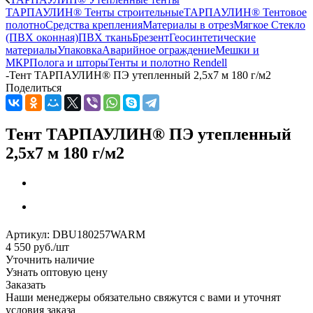
ТАРПАУЛИН® Тенты строительные
ТАРПАУЛИН® Тентовое
полотно
Средства крепления
Материалы в отрез
Мягкое Стекло
(ПВХ оконная)
ПВХ ткань
Брезент
Геосинтетические
материалы
Упаковка
Аварийное ограждение
Мешки и
МКР
Полога и шторы
Тенты и полотно Rendell
-
Тент ТАРПАУЛИН® ПЭ утепленный 2,5х7 м 180 г/м2
Поделиться
Тент ТАРПАУЛИН® ПЭ утепленный
2,5х7 м 180 г/м2
Артикул:
DBU180257WARM
4 550
руб.
/шт
Уточнить наличие
Узнать оптовую цену
Заказать
Наши менеджеры обязательно свяжутся с вами и уточнят
условия заказа