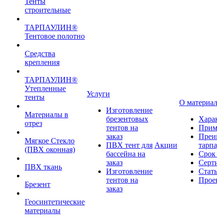
Тенты
строительные
ТАРПАУЛИН®
Тентовое полотно
Средства
крепления
ТАРПАУЛИН®
Утепленные
Услуги
тенты
О материа
Изготовление
Материалы в
брезентовых
Хара
отрез
тентов на
Прим
заказ
Преи
Мягкое Стекло
ПВХ тент для
Акции
тарп
(ПВХ оконная)
бассейна на
Срок
заказ
Серт
ПВХ ткань
Изготовление
Стат
тентов на
Прое
Брезент
заказ
Геосинтетические
материалы