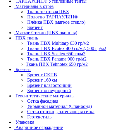
ТАРПАУЛИН® Утепленные тенты
Материалы в отрез
Ткань тентовая ПВХ
Полотно ТАРПАУЛИН®
Плёнка ПВХ (мягкое стекло)
Брезент
Мягкое Стекло (ПВХ оконная)
ПВХ ткань
Ткань ПВХ Multitarp 630 гр/м2
Ткань ПВХ Ecotex 400 гр/м2, 500 гр/м2
Ткань ПВХ Sealtex 650 гр/м2
Ткань ПВХ Panama 900 гр/м2
Ткань ПВХ Tehnotex 650 гр/м2
Брезент
Брезент СКПВ
Брезент 160 см
Брезент влагостойкий
Брезент огнеупорный
Геосинтетические материалы
Сетка фасадная
Укрывной материал (Спанбонд)
Сетка от птиц , затеняющая сетка
Геотекстиль
Упаковка
Аварийное ограждение