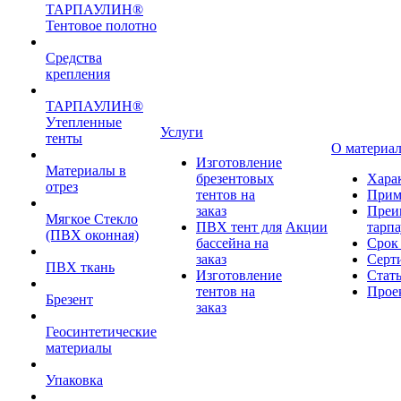
ТАРПАУЛИН®
Тентовое полотно
Средства
крепления
ТАРПАУЛИН®
Утепленные
Услуги
тенты
О материа
Изготовление
Материалы в
брезентовых
Хара
отрез
тентов на
Прим
заказ
Преи
Мягкое Стекло
ПВХ тент для
Акции
тарп
(ПВХ оконная)
бассейна на
Срок
заказ
Серт
ПВХ ткань
Изготовление
Стат
тентов на
Прое
Брезент
заказ
Геосинтетические
материалы
Упаковка