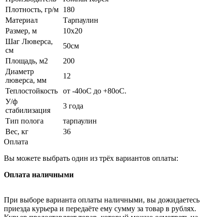
Плотность, гр/м
180
Материал
Тарпаулин
Размер, м
10x20
Шаг Люверса,
50см
см
Площадь, м2
200
Диаметр
12
люверса, мм
Теплостойкость
от -40оС до +80оС.
У/ф
3 года
стабилизация
Тип полога
тарпаулин
Вес, кг
36
Оплата
Вы можете выбрать один из трёх вариантов оплаты:
Оплата наличными
При выборе варианта оплаты наличными, вы дожидаетесь
приезда курьера и передаёте ему сумму за товар в рублях.