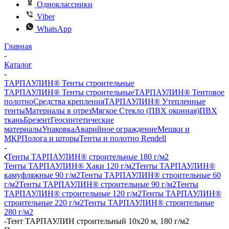
Одноклассники
Viber
WhatsApp
Главная
-
Каталог
-
ТАРПАУЛИН® Тенты строительные
ТАРПАУЛИН® Тенты строительные
ТАРПАУЛИН® Тентовое
полотно
Средства крепления
ТАРПАУЛИН® Утепленные
тенты
Материалы в отрез
Мягкое Стекло (ПВХ оконная)
ПВХ
ткань
Брезент
Геосинтетические
материалы
Упаковка
Аварийное ограждение
Мешки и
МКР
Полога и шторы
Тенты и полотно Rendell
-
Тенты ТАРПАУЛИН® строительные 180 г/м2
Тенты ТАРПАУЛИН® Хаки 120 г/м2
Тенты ТАРПАУЛИН®
камуфляжные 90 г/м2
Тенты ТАРПАУЛИН® строительные 60
г/м2
Тенты ТАРПАУЛИН® строительные 90 г/м2
Тенты
ТАРПАУЛИН® строительные 120 г/м2
Тенты ТАРПАУЛИН®
строительные 220 г/м2
Тенты ТАРПАУЛИН® строительные
280 г/м2
-
Тент ТАРПАУЛИН строительный 10х20 м, 180 г/м2