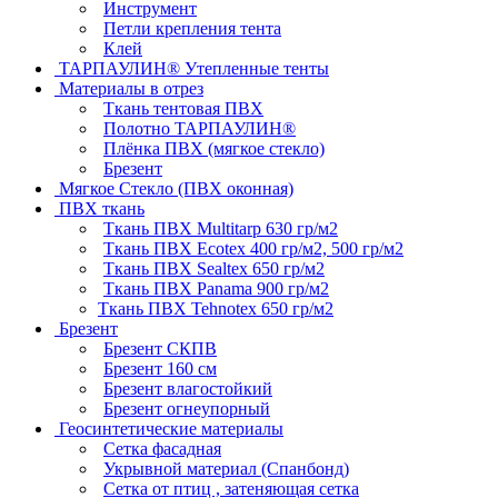
Инструмент
Петли крепления тента
Клей
ТАРПАУЛИН® Утепленные тенты
Материалы в отрез
Ткань тентовая ПВХ
Полотно ТАРПАУЛИН®
Плёнка ПВХ (мягкое стекло)
Брезент
Мягкое Стекло (ПВХ оконная)
ПВХ ткань
Ткань ПВХ Multitarp 630 гр/м2
Ткань ПВХ Ecotex 400 гр/м2, 500 гр/м2
Ткань ПВХ Sealtex 650 гр/м2
Ткань ПВХ Panama 900 гр/м2
Ткань ПВХ Tehnotex 650 гр/м2
Брезент
Брезент СКПВ
Брезент 160 см
Брезент влагостойкий
Брезент огнеупорный
Геосинтетические материалы
Сетка фасадная
Укрывной материал (Спанбонд)
Сетка от птиц , затеняющая сетка