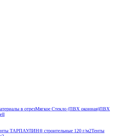
атериалы в отрез
Мягкое Стекло (ПВХ оконная)
ПВХ
ell
енты ТАРПАУЛИН® строительные 120 г/м2
Тенты