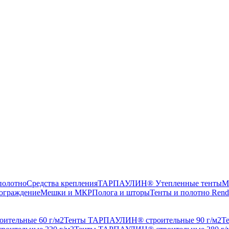
олотно
Средства крепления
ТАРПАУЛИН® Утепленные тенты
М
ограждение
Мешки и МКР
Полога и шторы
Тенты и полотно Rend
ительные 60 г/м2
Тенты ТАРПАУЛИН® строительные 90 г/м2
Т