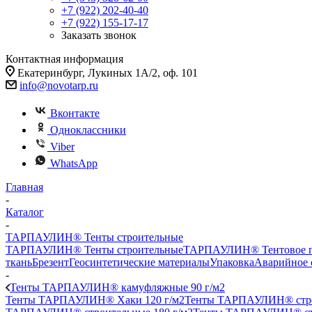
+7 (922) 202-40-40
+7 (922) 155-17-17
Заказать звонок
Контактная информация
Екатеринбург, Лукиных 1А/2, оф. 101
info@novotarp.ru
Вконтакте
Одноклассники
Viber
WhatsApp
Главная
-
Каталог
-
ТАРПАУЛИН® Тенты строительные
ТАРПАУЛИН® Тенты строительные
ТАРПАУЛИН® Тентовое п
ткань
Брезент
Геосинтетические материалы
Упаковка
Аварийное 
-
Тенты ТАРПАУЛИН® камуфляжные 90 г/м2
Тенты ТАРПАУЛИН® Хаки 120 г/м2
Тенты ТАРПАУЛИН® стро