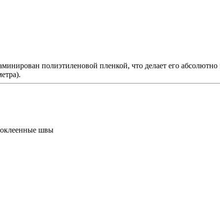
аламинирован полиэтиленовой пленкой, что делает его абсолютн
етра).
роклеенные швы