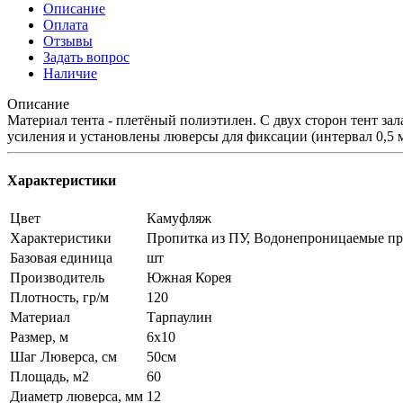
Описание
Оплата
Отзывы
Задать вопрос
Наличие
Описание
Материал тента - плетёный полиэтилен. С двух сторон тент з
усиления и установлены люверсы для фиксации (интервал 0,5 м
Характеристики
Цвет
Камуфляж
Характеристики
Пропитка из ПУ, Водонепроницаемые п
Базовая единица
шт
Производитель
Южная Корея
Плотность, гр/м
120
Материал
Тарпаулин
Размер, м
6x10
Шаг Люверса, см
50см
Площадь, м2
60
Диаметр люверса, мм
12