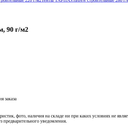
оительные 220 г/м2
Тенты ТАРПАУЛИН® строительные 280 г/
 90 г/м2
я заказа
еристик, фото, наличия на складе ни при каких условиях не явл
з предварительного уведомления.