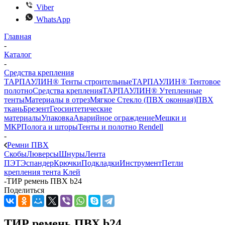
Viber
WhatsApp
Главная
-
Каталог
-
Средства крепления
ТАРПАУЛИН® Тенты строительные
ТАРПАУЛИН® Тентовое
полотно
Средства крепления
ТАРПАУЛИН® Утепленные
тенты
Материалы в отрез
Мягкое Стекло (ПВХ оконная)
ПВХ
ткань
Брезент
Геосинтетические
материалы
Упаковка
Аварийное ограждение
Мешки и
МКР
Полога и шторы
Тенты и полотно Rendell
-
Ремни ПВХ
Скобы
Люверсы
Шнуры
Лента
ПЭТ
Эспандер
Крючки
Подкладки
Инструмент
Петли
крепления тента
Клей
-
ТИР ремень ПВХ b24
Поделиться
ТИР ремень ПВХ b24