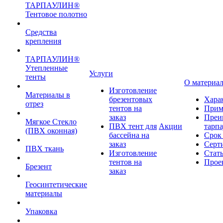
ТАРПАУЛИН®
Тентовое полотно
Средства
крепления
ТАРПАУЛИН®
Утепленные
Услуги
тенты
О материа
Изготовление
Материалы в
брезентовых
Хара
отрез
тентов на
Прим
заказ
Преи
Мягкое Стекло
ПВХ тент для
Акции
тарп
(ПВХ оконная)
бассейна на
Срок
заказ
Серт
ПВХ ткань
Изготовление
Стат
тентов на
Прое
Брезент
заказ
Геосинтетические
материалы
Упаковка