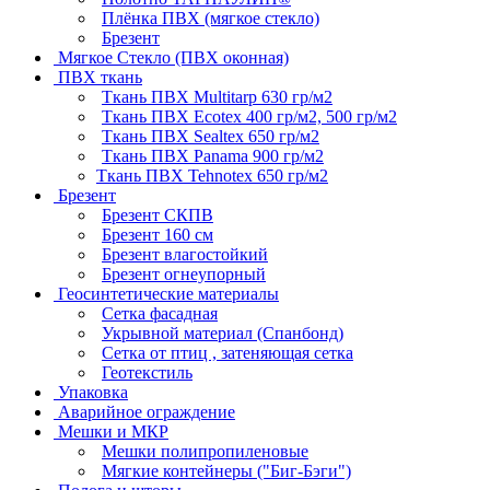
Плёнка ПВХ (мягкое стекло)
Брезент
Мягкое Стекло (ПВХ оконная)
ПВХ ткань
Ткань ПВХ Multitarp 630 гр/м2
Ткань ПВХ Ecotex 400 гр/м2, 500 гр/м2
Ткань ПВХ Sealtex 650 гр/м2
Ткань ПВХ Panama 900 гр/м2
Ткань ПВХ Tehnotex 650 гр/м2
Брезент
Брезент СКПВ
Брезент 160 см
Брезент влагостойкий
Брезент огнеупорный
Геосинтетические материалы
Сетка фасадная
Укрывной материал (Спанбонд)
Сетка от птиц , затеняющая сетка
Геотекстиль
Упаковка
Аварийное ограждение
Мешки и МКР
Мешки полипропиленовые
Мягкие контейнеры ("Биг-Бэги")