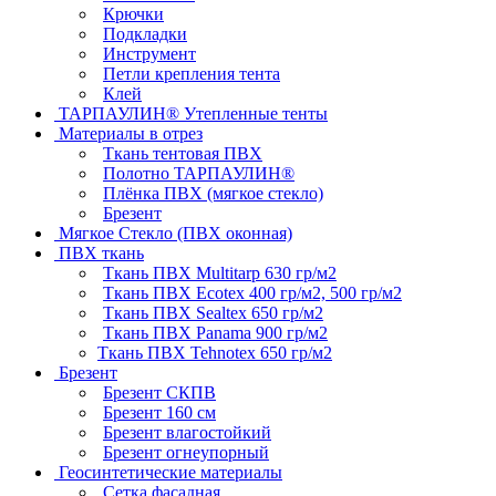
Крючки
Подкладки
Инструмент
Петли крепления тента
Клей
ТАРПАУЛИН® Утепленные тенты
Материалы в отрез
Ткань тентовая ПВХ
Полотно ТАРПАУЛИН®
Плёнка ПВХ (мягкое стекло)
Брезент
Мягкое Стекло (ПВХ оконная)
ПВХ ткань
Ткань ПВХ Multitarp 630 гр/м2
Ткань ПВХ Ecotex 400 гр/м2, 500 гр/м2
Ткань ПВХ Sealtex 650 гр/м2
Ткань ПВХ Panama 900 гр/м2
Ткань ПВХ Tehnotex 650 гр/м2
Брезент
Брезент СКПВ
Брезент 160 см
Брезент влагостойкий
Брезент огнеупорный
Геосинтетические материалы
Сетка фасадная