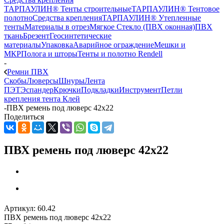
ТАРПАУЛИН® Тенты строительные
ТАРПАУЛИН® Тентовое
полотно
Средства крепления
ТАРПАУЛИН® Утепленные
тенты
Материалы в отрез
Мягкое Стекло (ПВХ оконная)
ПВХ
ткань
Брезент
Геосинтетические
материалы
Упаковка
Аварийное ограждение
Мешки и
МКР
Полога и шторы
Тенты и полотно Rendell
-
Ремни ПВХ
Скобы
Люверсы
Шнуры
Лента
ПЭТ
Эспандер
Крючки
Подкладки
Инструмент
Петли
крепления тента
Клей
-
ПВХ ремень под люверс 42x22
Поделиться
ПВХ ремень под люверс 42x22
Артикул:
60.42
ПВХ ремень под люверс 42x22