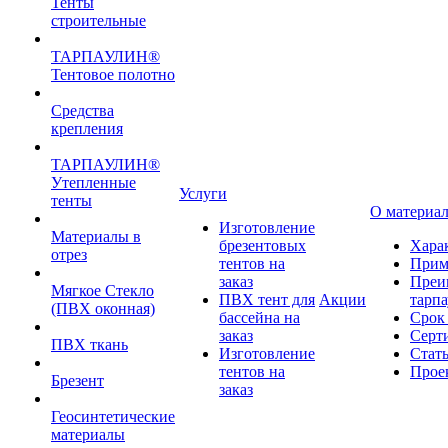
Тенты
строительные
ТАРПАУЛИН®
Тентовое полотно
Средства
крепления
ТАРПАУЛИН®
Утепленные
Услуги
тенты
О материа
Изготовление
Материалы в
брезентовых
Хара
отрез
тентов на
Прим
заказ
Преи
Мягкое Стекло
ПВХ тент для
Акции
тарп
(ПВХ оконная)
бассейна на
Срок
заказ
Серт
ПВХ ткань
Изготовление
Стат
тентов на
Прое
Брезент
заказ
Геосинтетические
материалы