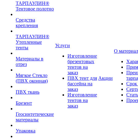
ТАРПАУЛИН®
Тентовое полотно
Средства
крепления
ТАРПАУЛИН®
Утепленные
Услуги
тенты
О материа
Изготовление
Материалы в
брезентовых
Хара
отрез
тентов на
Прим
заказ
Преи
Мягкое Стекло
ПВХ тент для
Акции
тарп
(ПВХ оконная)
бассейна на
Срок
заказ
Серт
ПВХ ткань
Изготовление
Стат
тентов на
Прое
Брезент
заказ
Геосинтетические
материалы
Упаковка