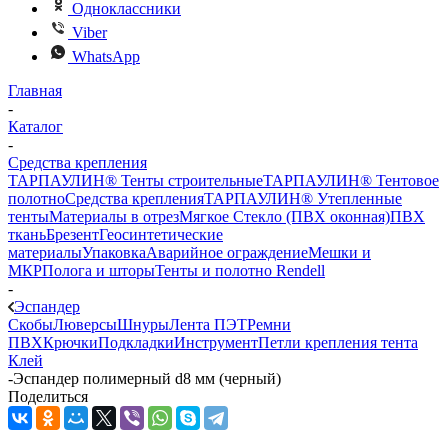
Одноклассники
Viber
WhatsApp
Главная
-
Каталог
-
Средства крепления
ТАРПАУЛИН® Тенты строительные
ТАРПАУЛИН® Тентовое
полотно
Средства крепления
ТАРПАУЛИН® Утепленные
тенты
Материалы в отрез
Мягкое Стекло (ПВХ оконная)
ПВХ
ткань
Брезент
Геосинтетические
материалы
Упаковка
Аварийное ограждение
Мешки и
МКР
Полога и шторы
Тенты и полотно Rendell
-
Эспандер
Скобы
Люверсы
Шнуры
Лента ПЭТ
Ремни
ПВХ
Крючки
Подкладки
Инструмент
Петли крепления тента
Клей
-
Эспандер полимерный d8 мм (черный)
Поделиться