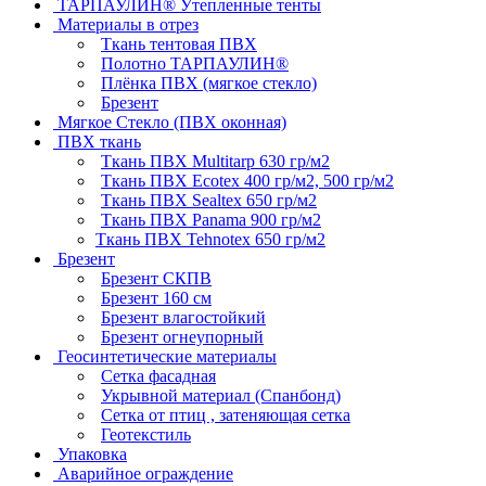
ТАРПАУЛИН® Утепленные тенты
Материалы в отрез
Ткань тентовая ПВХ
Полотно ТАРПАУЛИН®
Плёнка ПВХ (мягкое стекло)
Брезент
Мягкое Стекло (ПВХ оконная)
ПВХ ткань
Ткань ПВХ Multitarp 630 гр/м2
Ткань ПВХ Ecotex 400 гр/м2, 500 гр/м2
Ткань ПВХ Sealtex 650 гр/м2
Ткань ПВХ Panama 900 гр/м2
Ткань ПВХ Tehnotex 650 гр/м2
Брезент
Брезент СКПВ
Брезент 160 см
Брезент влагостойкий
Брезент огнеупорный
Геосинтетические материалы
Сетка фасадная
Укрывной материал (Спанбонд)
Сетка от птиц , затеняющая сетка
Геотекстиль
Упаковка
Аварийное ограждение