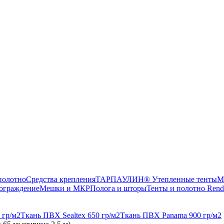
олотно
Средства крепления
ТАРПАУЛИН® Утепленные тенты
М
ограждение
Мешки и МКР
Полога и шторы
Тенты и полотно Rend
 гр/м2
Ткань ПВХ Sealtex 650 гр/м2
Ткань ПВХ Panama 900 гр/м2