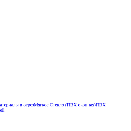
атериалы в отрез
Мягкое Стекло (ПВХ оконная)
ПВХ
ell