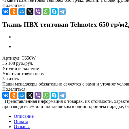
-
Ткань ПВХ тентовая Tehnotex 650 гр/м2, Белый, 1 ст.лак (рулон
Поделиться
Ткань ПВХ тентовая Tehnotex 650 гр/м2, 
Артикул:
T650W
35 108
руб.
/рул.
Уточнить наличие
Узнать оптовую цену
Заказать
Наши менеджеры обязательно свяжутся с вами и уточнят услови
Поделиться
- Представленная информация о товарах, их стоимости, характ
производителем или поставщиком в одностороннем порядке, бе
Описание
Оплата
Отзывы