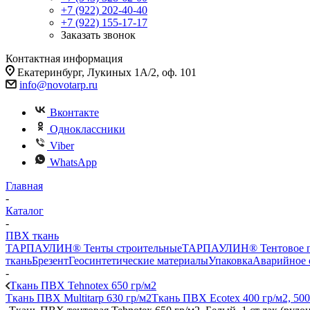
+7 (922) 202-40-40
+7 (922) 155-17-17
Заказать звонок
Контактная информация
Екатеринбург, Лукиных 1А/2, оф. 101
info@novotarp.ru
Вконтакте
Одноклассники
Viber
WhatsApp
Главная
-
Каталог
-
ПВХ ткань
ТАРПАУЛИН® Тенты строительные
ТАРПАУЛИН® Тентовое п
ткань
Брезент
Геосинтетические материалы
Упаковка
Аварийное 
-
Ткань ПВХ Tehnotex 650 гр/м2
Ткань ПВХ Multitarp 630 гр/м2
Ткань ПВХ Ecotex 400 гр/м2, 500