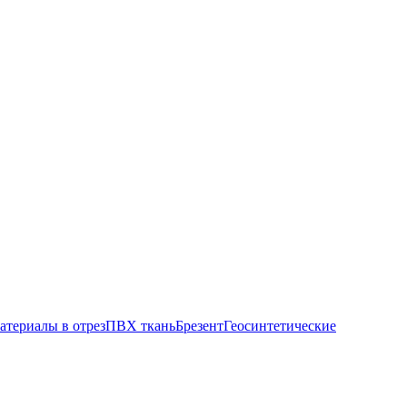
атериалы в отрез
ПВХ ткань
Брезент
Геосинтетические