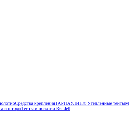
олотно
Средства крепления
ТАРПАУЛИН® Утепленные тенты
М
га и шторы
Тенты и полотно Rendell