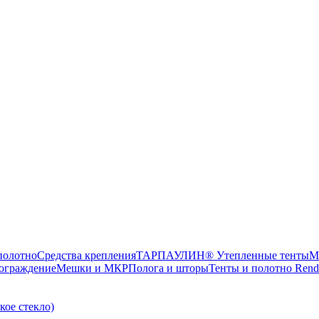
олотно
Средства крепления
ТАРПАУЛИН® Утепленные тенты
М
ограждение
Мешки и МКР
Полога и шторы
Тенты и полотно Rend
ое стекло)