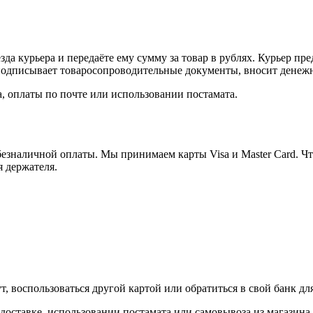
а курьера и передаёте ему сумму за товар в рублях. Курьер пре
одписывает товаросопроводительные документы, вносит денежны
, оплаты по почте или использовании постамата.
езналичной оплаты. Мы принимаем карты Visa и Master Card. Чт
я держателя.
, воспользоваться другой картой или обратиться в свой банк дл
доставке, использовании постамата или самовывоза из магазина.