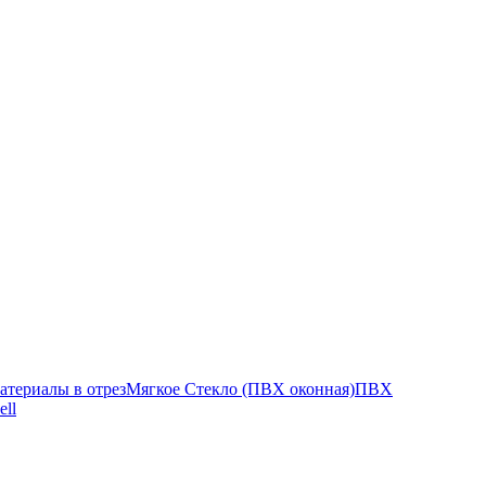
атериалы в отрез
Мягкое Стекло (ПВХ оконная)
ПВХ
ell