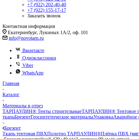
+7 (922) 202-40-40
+7 (922) 155-17-17
Заказать звонок
Контактная информация
Екатеринбург, Лукиных 1А/2, оф. 101
info@novotarp.ru
Вконтакте
Одноклассники
Viber
WhatsApp
Главная
-
Каталог
-
Материалы в отрез
ТАРПАУЛИН® Тенты строительные
ТАРПАУЛИН® Тентовое п
ткань
Брезент
Геосинтетические материалы
Упаковка
Аварийное 
-
Брезент
Ткань тентовая ПВХ
Полотно ТАРПАУЛИН®
Плёнка ПВХ (мягк