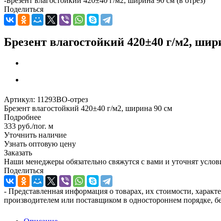
-
Брезент влагостойкий 420±40 г/м2, ширина 90 см (в отрез)
Поделиться
Брезент влагостойкий 420±40 г/м2, шири
Артикул:
11293ВО-отрез
Брезент влагостойкий 420±40 г/м2, ширина 90 см
Подробнее
333
руб.
/пог. м
Уточнить наличие
Узнать оптовую цену
Заказать
Наши менеджеры обязательно свяжутся с вами и уточнят услови
Поделиться
- Представленная информация о товарах, их стоимости, характ
производителем или поставщиком в одностороннем порядке, бе