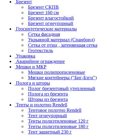
Брезент
Брезент СКПВ
Брезент 160 см
Брезент влагостойкий
Брезент огнеупорный
Геосинтетические материалы
Сетка фасадная
Укрывной материал (Спанбонд)
Сетка от птиц , затеняющая сетка
Геотекстиль
Упаковка
Аварийное ограждение
Мешки и МКР
Мешки полипропиленовые
Мягкие контейнеры ("Биг-Бэги")
Полога и шторы
Полог брезентовый утепленный
Полога из брезента
Шторы из брезента
Тенты и полотно Rendell
Тентовое полотно Rendell
Тент огнеупорный
Тенты полиэтиленовые 120 г
Тенты полиэтиленовые 180 г
Тент защитный 230 г