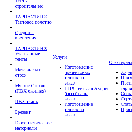
Тенты
строительные
ТАРПАУЛИН®
Тентовое полотно
Средства
крепления
ТАРПАУЛИН®
Утепленные
Услуги
тенты
О материа
Изготовление
Материалы в
брезентовых
Хара
отрез
тентов на
Прим
заказ
Преи
Мягкое Стекло
ПВХ тент для
Акции
тарп
(ПВХ оконная)
бассейна на
Срок
заказ
Серт
ПВХ ткань
Изготовление
Стат
тентов на
Прое
Брезент
заказ
Геосинтетические
материалы