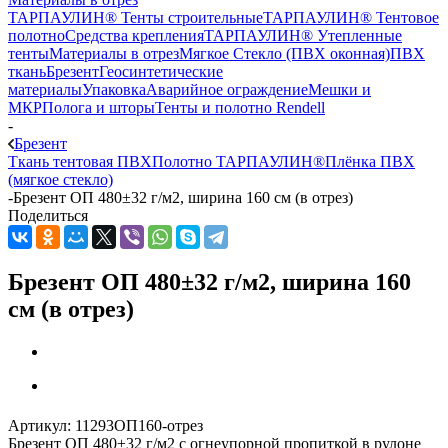
ТАРПАУЛИН® Тенты строительные
ТАРПАУЛИН® Тентовое
полотно
Средства крепления
ТАРПАУЛИН® Утепленные
тенты
Материалы в отрез
Мягкое Стекло (ПВХ оконная)
ПВХ
ткань
Брезент
Геосинтетические
материалы
Упаковка
Аварийное ограждение
Мешки и
МКР
Полога и шторы
Тенты и полотно Rendell
-
Брезент
Ткань тентовая ПВХ
Полотно ТАРПАУЛИН®
Плёнка ПВХ
(мягкое стекло)
-
Брезент ОП 480±32 г/м2, ширина 160 см (в отрез)
Поделиться
Брезент ОП 480±32 г/м2, ширина 160
см (в отрез)
Артикул:
11293ОП160-отрез
Брезент ОП 480±32 г/м2 с огнеупорной пропиткой в рулоне