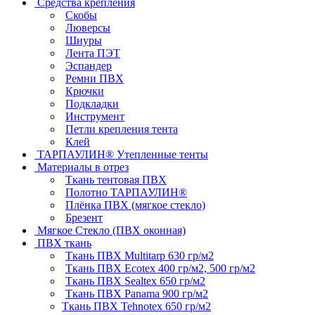
Средства крепления
Скобы
Люверсы
Шнуры
Лента ПЭТ
Эспандер
Ремни ПВХ
Крючки
Подкладки
Инструмент
Петли крепления тента
Клей
ТАРПАУЛИН® Утепленные тенты
Материалы в отрез
Ткань тентовая ПВХ
Полотно ТАРПАУЛИН®
Плёнка ПВХ (мягкое стекло)
Брезент
Мягкое Стекло (ПВХ оконная)
ПВХ ткань
Ткань ПВХ Multitarp 630 гр/м2
Ткань ПВХ Ecotex 400 гр/м2, 500 гр/м2
Ткань ПВХ Sealtex 650 гр/м2
Ткань ПВХ Panama 900 гр/м2
Ткань ПВХ Tehnotex 650 гр/м2