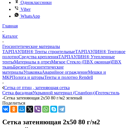
Одноклассники
Viber
WhatsApp
Главная
-
Каталог
-
Геосинтетические материалы
ТАРПАУЛИН® Тенты строительные
ТАРПАУЛИН® Тентовое
полотно
Средства крепления
ТАРПАУЛИН® Утепленные
тенты
Материалы в отрез
Мягкое Стекло (ПВХ оконная)
ПВХ
ткань
Брезент
Геосинтетические
материалы
Упаковка
Аварийное ограждение
Мешки и
МКР
Полога и шторы
Тенты и полотно Rendell
-
Сетка от птиц , затеняющая сетка
Сетка фасадная
Укрывной материал (Спанбонд)
Геотекстиль
-
Сетка затеняющая 2х50 80 г/м2 зеленый
Поделиться
Сетка затеняющая 2х50 80 г/м2