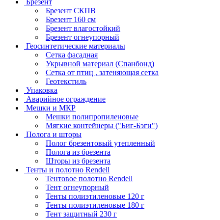
Брезент
Брезент СКПВ
Брезент 160 см
Брезент влагостойкий
Брезент огнеупорный
Геосинтетические материалы
Сетка фасадная
Укрывной материал (Спанбонд)
Сетка от птиц , затеняющая сетка
Геотекстиль
Упаковка
Аварийное ограждение
Мешки и МКР
Мешки полипропиленовые
Мягкие контейнеры ("Биг-Бэги")
Полога и шторы
Полог брезентовый утепленный
Полога из брезента
Шторы из брезента
Тенты и полотно Rendell
Тентовое полотно Rendell
Тент огнеупорный
Тенты полиэтиленовые 120 г
Тенты полиэтиленовые 180 г
Тент защитный 230 г