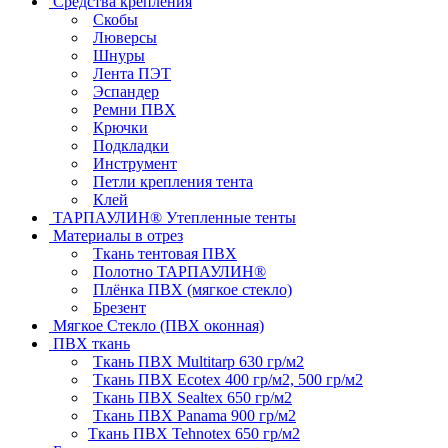
Средства крепления
Скобы
Люверсы
Шнуры
Лента ПЭТ
Эспандер
Ремни ПВХ
Крючки
Подкладки
Инструмент
Петли крепления тента
Клей
ТАРПАУЛИН® Утепленные тенты
Материалы в отрез
Ткань тентовая ПВХ
Полотно ТАРПАУЛИН®
Плёнка ПВХ (мягкое стекло)
Брезент
Мягкое Стекло (ПВХ оконная)
ПВХ ткань
Ткань ПВХ Multitarp 630 гр/м2
Ткань ПВХ Ecotex 400 гр/м2, 500 гр/м2
Ткань ПВХ Sealtex 650 гр/м2
Ткань ПВХ Panama 900 гр/м2
Ткань ПВХ Tehnotex 650 гр/м2