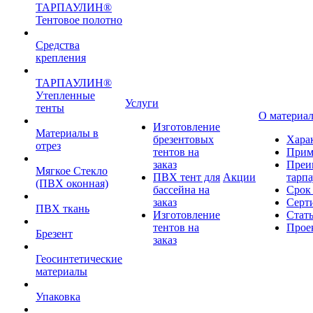
ТАРПАУЛИН®
Тентовое полотно
Средства
крепления
ТАРПАУЛИН®
Утепленные
Услуги
тенты
О материа
Изготовление
Материалы в
брезентовых
Хара
отрез
тентов на
Прим
заказ
Преи
Мягкое Стекло
ПВХ тент для
Акции
тарп
(ПВХ оконная)
бассейна на
Срок
заказ
Серт
ПВХ ткань
Изготовление
Стат
тентов на
Прое
Брезент
заказ
Геосинтетические
материалы
Упаковка