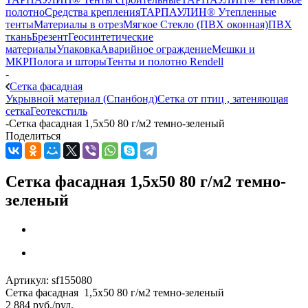
полотно
Средства крепления
ТАРПАУЛИН® Утепленные
тенты
Материалы в отрез
Мягкое Стекло (ПВХ оконная)
ПВХ
ткань
Брезент
Геосинтетические
материалы
Упаковка
Аварийное ограждение
Мешки и
МКР
Полога и шторы
Тенты и полотно Rendell
-
Сетка фасадная
Укрывной материал (Спанбонд)
Сетка от птиц , затеняющая
сетка
Геотекстиль
-
Сетка фасадная 1,5х50 80 г/м2 темно-зеленый
Поделиться
Сетка фасадная 1,5х50 80 г/м2 темно-
зеленый
Артикул:
sf155080
Сетка фасадная 1,5х50 80 г/м2 темно-зеленый
2 884
руб.
/рул.