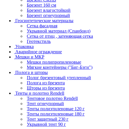
Брезент 160 см
Брезент влагостойкий
Брезент огнеупорный
Геосинтетические материалы
Сетка фасадная
Укрывной материал (Спанбонд)
Сетка от птиц , затеняющая сетка
Геотекстиль
Упаковка
Аварийное ограждение
Мешки и МКР
Мешки полипропиленовые
Мягкие контейнеры ("Биг-Бэги")
Полога и шторы
Полог брезентовый утепленный
Полога из брезента
Шторы из брезента
Тенты и полотно Rendell
Тентовое полотно Rendell
Тент огнеупорный
Тенты полиэтиленовые 120 г
Тенты полиэтиленовые 180 г
Тент защитный 230 г
Укрывной тент 90 г