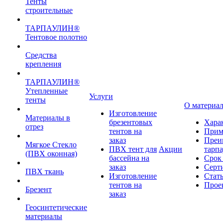
Тенты
строительные
ТАРПАУЛИН®
Тентовое полотно
Средства
крепления
ТАРПАУЛИН®
Утепленные
Услуги
тенты
О материа
Изготовление
Материалы в
брезентовых
Хара
отрез
тентов на
Прим
заказ
Преи
Мягкое Стекло
ПВХ тент для
Акции
тарп
(ПВХ оконная)
бассейна на
Срок
заказ
Серт
ПВХ ткань
Изготовление
Стат
тентов на
Прое
Брезент
заказ
Геосинтетические
материалы