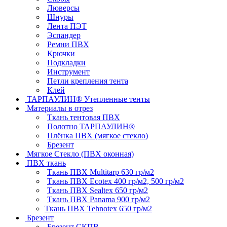
Люверсы
Шнуры
Лента ПЭТ
Эспандер
Ремни ПВХ
Крючки
Подкладки
Инструмент
Петли крепления тента
Клей
ТАРПАУЛИН® Утепленные тенты
Материалы в отрез
Ткань тентовая ПВХ
Полотно ТАРПАУЛИН®
Плёнка ПВХ (мягкое стекло)
Брезент
Мягкое Стекло (ПВХ оконная)
ПВХ ткань
Ткань ПВХ Multitarp 630 гр/м2
Ткань ПВХ Ecotex 400 гр/м2, 500 гр/м2
Ткань ПВХ Sealtex 650 гр/м2
Ткань ПВХ Panama 900 гр/м2
Ткань ПВХ Tehnotex 650 гр/м2
Брезент
Брезент СКПВ