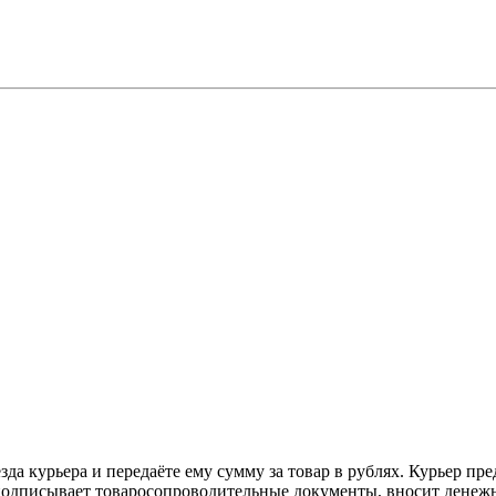
а курьера и передаёте ему сумму за товар в рублях. Курьер пре
одписывает товаросопроводительные документы, вносит денежны