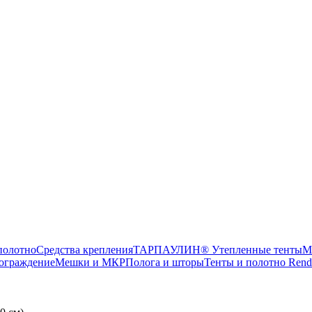
олотно
Средства крепления
ТАРПАУЛИН® Утепленные тенты
М
ограждение
Мешки и МКР
Полога и шторы
Тенты и полотно Rend