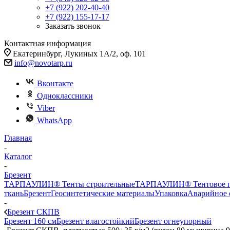
+7 (922) 202-40-40
+7 (922) 155-17-17
Заказать звонок
Контактная информация
Екатеринбург, Лукиных 1А/2, оф. 101
info@novotarp.ru
Вконтакте
Одноклассники
Viber
WhatsApp
Главная
-
Каталог
-
Брезент
ТАРПАУЛИН® Тенты строительные
ТАРПАУЛИН® Тентовое п
ткань
Брезент
Геосинтетические материалы
Упаковка
Аварийное 
-
Брезент СКПВ
Брезент 160 см
Брезент влагостойкий
Брезент огнеупорный