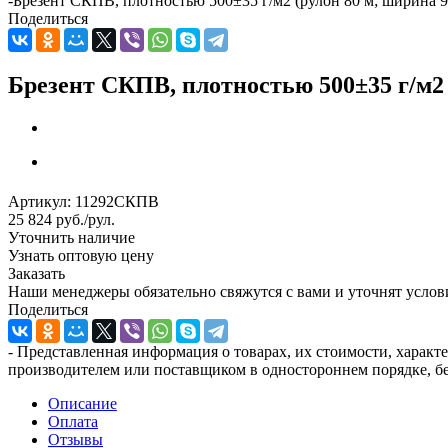
-
Брезент СКПВ, плотностью 500±35 г/м2 (рулон 80 м; ширина 9
Поделиться
Брезент СКПВ, плотностью 500±35 г/м2 
Артикул:
11292СКПВ
25 824
руб.
/рул.
Уточнить наличие
Узнать оптовую цену
Заказать
Наши менеджеры обязательно свяжутся с вами и уточнят услови
Поделиться
- Представленная информация о товарах, их стоимости, характ
производителем или поставщиком в одностороннем порядке, бе
Описание
Оплата
Отзывы