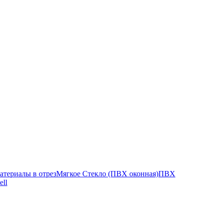
атериалы в отрез
Мягкое Стекло (ПВХ оконная)
ПВХ
ell