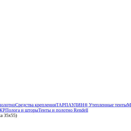
олотно
Средства крепления
ТАРПАУЛИН® Утепленные тенты
М
КР
Полога и шторы
Тенты и полотно Rendell
а 35x55)