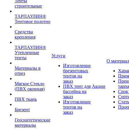
Тенты
строительные
ТАРПАУЛИН®
Тентовое полотно
Средства
крепления
ТАРПАУЛИН®
Утепленные
Услуги
тенты
О материа
Изготовление
Материалы в
брезентовых
Хара
отрез
тентов на
Прим
заказ
Преи
Мягкое Стекло
ПВХ тент для
Акции
тарп
(ПВХ оконная)
бассейна на
Срок
заказ
Серт
ПВХ ткань
Изготовление
Стат
тентов на
Прое
Брезент
заказ
Геосинтетические
материалы