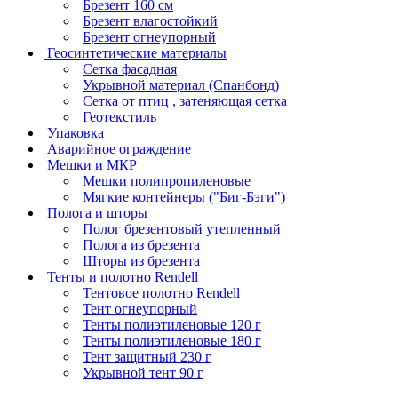
Брезент 160 см
Брезент влагостойкий
Брезент огнеупорный
Геосинтетические материалы
Сетка фасадная
Укрывной материал (Спанбонд)
Сетка от птиц , затеняющая сетка
Геотекстиль
Упаковка
Аварийное ограждение
Мешки и МКР
Мешки полипропиленовые
Мягкие контейнеры ("Биг-Бэги")
Полога и шторы
Полог брезентовый утепленный
Полога из брезента
Шторы из брезента
Тенты и полотно Rendell
Тентовое полотно Rendell
Тент огнеупорный
Тенты полиэтиленовые 120 г
Тенты полиэтиленовые 180 г
Тент защитный 230 г
Укрывной тент 90 г