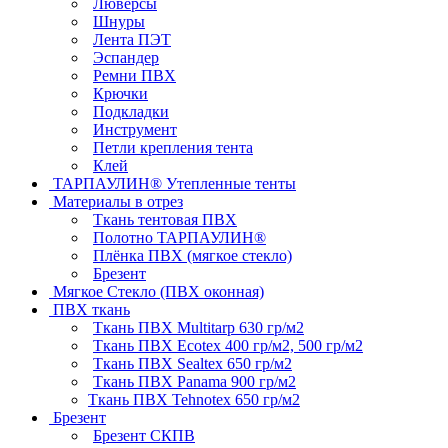
Люверсы
Шнуры
Лента ПЭТ
Эспандер
Ремни ПВХ
Крючки
Подкладки
Инструмент
Петли крепления тента
Клей
ТАРПАУЛИН® Утепленные тенты
Материалы в отрез
Ткань тентовая ПВХ
Полотно ТАРПАУЛИН®
Плёнка ПВХ (мягкое стекло)
Брезент
Мягкое Стекло (ПВХ оконная)
ПВХ ткань
Ткань ПВХ Multitarp 630 гр/м2
Ткань ПВХ Ecotex 400 гр/м2, 500 гр/м2
Ткань ПВХ Sealtex 650 гр/м2
Ткань ПВХ Panama 900 гр/м2
Ткань ПВХ Tehnotex 650 гр/м2
Брезент
Брезент СКПВ