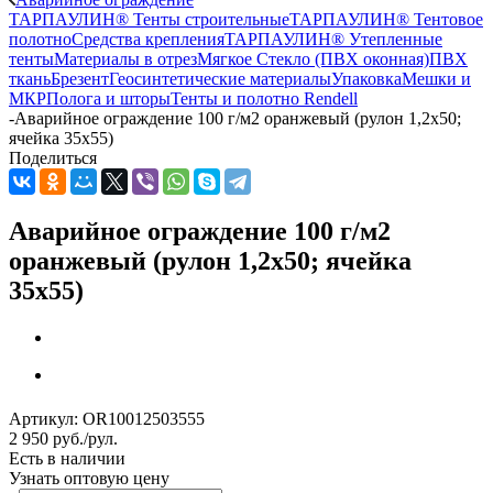
ТАРПАУЛИН® Тенты строительные
ТАРПАУЛИН® Тентовое
полотно
Средства крепления
ТАРПАУЛИН® Утепленные
тенты
Материалы в отрез
Мягкое Стекло (ПВХ оконная)
ПВХ
ткань
Брезент
Геосинтетические материалы
Упаковка
Мешки и
МКР
Полога и шторы
Тенты и полотно Rendell
-
Аварийное ограждение 100 г/м2 оранжевый (рулон 1,2x50;
ячейка 35x55)
Поделиться
Аварийное ограждение 100 г/м2
оранжевый (рулон 1,2x50; ячейка
35x55)
Артикул:
OR10012503555
2 950
руб.
/рул.
Есть в наличии
Узнать оптовую цену