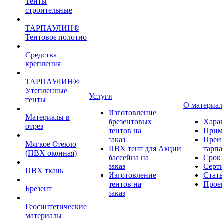
Тенты
строительные
ТАРПАУЛИН®
Тентовое полотно
Средства
крепления
ТАРПАУЛИН®
Утепленные
Услуги
тенты
О материа
Изготовление
Материалы в
брезентовых
Хара
отрез
тентов на
Прим
заказ
Преи
Мягкое Стекло
ПВХ тент для
Акции
тарп
(ПВХ оконная)
бассейна на
Срок
заказ
Серт
ПВХ ткань
Изготовление
Стат
тентов на
Прое
Брезент
заказ
Геосинтетические
материалы