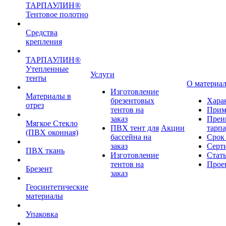
ТАРПАУЛИН®
Тентовое полотно
Средства
крепления
ТАРПАУЛИН®
Утепленные
Услуги
тенты
О материа
Изготовление
Материалы в
брезентовых
Хара
отрез
тентов на
Прим
заказ
Преи
Мягкое Стекло
ПВХ тент для
Акции
тарп
(ПВХ оконная)
бассейна на
Срок
заказ
Серт
ПВХ ткань
Изготовление
Стат
тентов на
Прое
Брезент
заказ
Геосинтетические
материалы
Упаковка