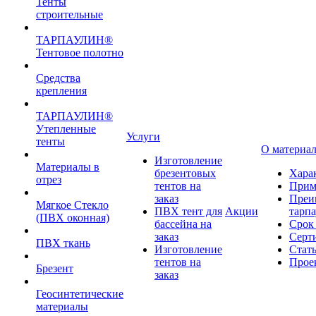
Тенты
строительные
ТАРПАУЛИН®
Тентовое полотно
Средства
крепления
ТАРПАУЛИН®
Утепленные
Услуги
тенты
О материа
Изготовление
Материалы в
брезентовых
Хара
отрез
тентов на
Прим
заказ
Преи
Мягкое Стекло
ПВХ тент для
Акции
тарп
(ПВХ оконная)
бассейна на
Срок
заказ
Серт
ПВХ ткань
Изготовление
Стат
тентов на
Прое
Брезент
заказ
Геосинтетические
материалы