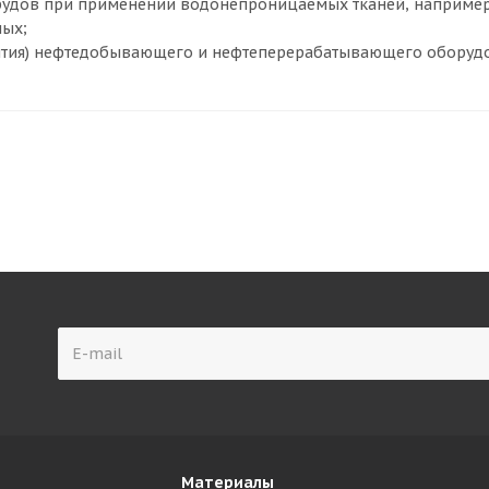
прудов при применении водонепроницаемых тканей, например
мых;
рытия) нефтедобывающего и нефтеперерабатывающего оборуд
Материалы