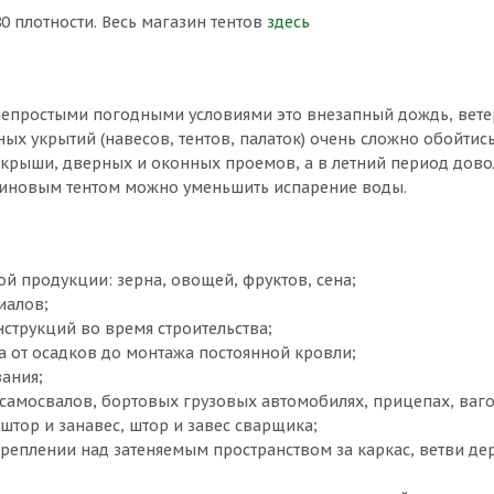
0 плотности. Весь магазин тентов
здесь
 непростыми погодными условиями это внезапный дождь, вете
х укрытий (навесов, тентов, палаток) очень сложно обойтись
 крыши, дверных и оконных проемов, а в летний период довол
улиновым тентом можно уменьшить испарение воды.
й продукции: зерна, овощей, фруктов, сена;
иалов;
нструкций во время строительства;
а от осадков до монтажа постоянной кровли;
вания;
самосвалов, бортовых грузовых автомобилях, прицепах, ваго
тор и занавес, штор и завес сварщика;
креплении над затеняемым пространством за каркас, ветви д