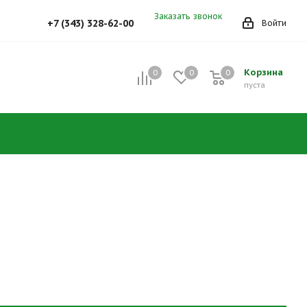
Заказать звонок
+7 (343) 328-62-00
Войти
Корзина
0
0
0
0
пуста