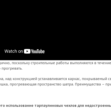
ично, поскольку строительные работы выполняются в течение 
 прогревать.
, над конструкцией устанавливается каркас, покрываемый св
 пушка, прогревающая пространство шатра. Преимущества – п
 это использование тарпаулиновых чехлов для недостроенн