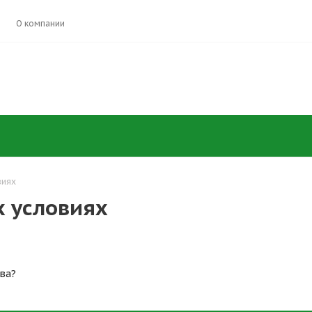
О компании
виях
х условиях
ва?