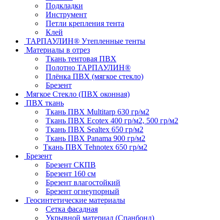
Подкладки
Инструмент
Петли крепления тента
Клей
ТАРПАУЛИН® Утепленные тенты
Материалы в отрез
Ткань тентовая ПВХ
Полотно ТАРПАУЛИН®
Плёнка ПВХ (мягкое стекло)
Брезент
Мягкое Стекло (ПВХ оконная)
ПВХ ткань
Ткань ПВХ Multitarp 630 гр/м2
Ткань ПВХ Ecotex 400 гр/м2, 500 гр/м2
Ткань ПВХ Sealtex 650 гр/м2
Ткань ПВХ Panama 900 гр/м2
Ткань ПВХ Tehnotex 650 гр/м2
Брезент
Брезент СКПВ
Брезент 160 см
Брезент влагостойкий
Брезент огнеупорный
Геосинтетические материалы
Сетка фасадная
Укрывной материал (Спанбонд)