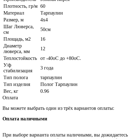
Плотность, гр/м
60
Материал
Тарпаулин
Размер, м
4x4
Шаг Люверса,
50см
см
Площадь, м2
16
Диаметр
12
люверса, мм
Теплостойкость
от -40оС до +80оС.
У/ф
3 года
стабилизация
Тип полога
тарпаулин
Тип изделия
Полог Тарпаулин
Вес, кг
0.96
Оплата
Вы можете выбрать один из трёх вариантов оплаты:
Оплата наличными
При выборе варианта оплаты наличными, вы дожидаетесь