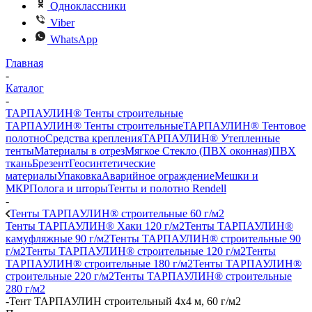
Одноклассники
Viber
WhatsApp
Главная
-
Каталог
-
ТАРПАУЛИН® Тенты строительные
ТАРПАУЛИН® Тенты строительные
ТАРПАУЛИН® Тентовое
полотно
Средства крепления
ТАРПАУЛИН® Утепленные
тенты
Материалы в отрез
Мягкое Стекло (ПВХ оконная)
ПВХ
ткань
Брезент
Геосинтетические
материалы
Упаковка
Аварийное ограждение
Мешки и
МКР
Полога и шторы
Тенты и полотно Rendell
-
Тенты ТАРПАУЛИН® строительные 60 г/м2
Тенты ТАРПАУЛИН® Хаки 120 г/м2
Тенты ТАРПАУЛИН®
камуфляжные 90 г/м2
Тенты ТАРПАУЛИН® строительные 90
г/м2
Тенты ТАРПАУЛИН® строительные 120 г/м2
Тенты
ТАРПАУЛИН® строительные 180 г/м2
Тенты ТАРПАУЛИН®
строительные 220 г/м2
Тенты ТАРПАУЛИН® строительные
280 г/м2
-
Тент ТАРПАУЛИН строительный 4х4 м, 60 г/м2