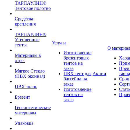
ТАРПАУЛИН®
Тентовое полотно
Средства
крепления
ТАРПАУЛИН®
Утепленные
Услуги
тенты
О материа
Изготовление
Материалы в
брезентовых
Хара
отрез
тентов на
Прим
заказ
Преи
Мягкое Стекло
ПВХ тент для
Акции
тарп
(ПВХ оконная)
бассейна на
Срок
заказ
Серт
ПВХ ткань
Изготовление
Стат
тентов на
Прое
Брезент
заказ
Геосинтетические
материалы
Упаковка