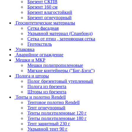
Брезент СКПВ
Брезент 160 см
Брезент влагостойкий
Брезент огнеупорный
Геосинтетические материалы
Сетка фасадная
Укрывной материал (Спанбонд)
Сетка от птиц , затеняющая сетка
Геотекстиль
Упаковка
Аварийное ограждение
Мешки и МКР
Мешки полипропиленовые
Мягкие контейнеры ("Биг-Бэги")
Полога и шторы
Полог брезентовый утепленный
Полога из брезента
Шторы из брезента
Тенты и полотно Rendell
Тентовое полотно Rendell
Тент огнеупорный
Тенты полиэтиленовые 120 г
Тенты полиэтиленовые 180 г
Тент защитный 230 г
Укрывной тент 90 г