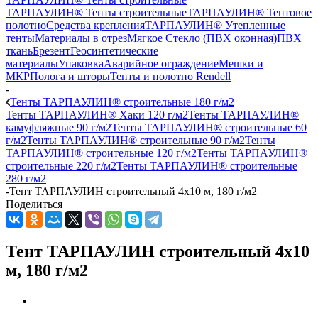
ТАРПАУЛИН® Тенты строительные
ТАРПАУЛИН® Тентовое
полотно
Средства крепления
ТАРПАУЛИН® Утепленные
тенты
Материалы в отрез
Мягкое Стекло (ПВХ оконная)
ПВХ
ткань
Брезент
Геосинтетические
материалы
Упаковка
Аварийное ограждение
Мешки и
МКР
Полога и шторы
Тенты и полотно Rendell
-
Тенты ТАРПАУЛИН® строительные 180 г/м2
Тенты ТАРПАУЛИН® Хаки 120 г/м2
Тенты ТАРПАУЛИН®
камуфляжные 90 г/м2
Тенты ТАРПАУЛИН® строительные 60
г/м2
Тенты ТАРПАУЛИН® строительные 90 г/м2
Тенты
ТАРПАУЛИН® строительные 120 г/м2
Тенты ТАРПАУЛИН®
строительные 220 г/м2
Тенты ТАРПАУЛИН® строительные
280 г/м2
-
Тент ТАРПАУЛИН строительный 4х10 м, 180 г/м2
Поделиться
Тент ТАРПАУЛИН строительный 4х10
м, 180 г/м2