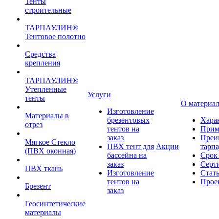
Тенты
строительные
ТАРПАУЛИН®
Тентовое полотно
Средства
крепления
ТАРПАУЛИН®
Утепленные
Услуги
тенты
О материа
Изготовление
Материалы в
брезентовых
Хара
отрез
тентов на
Прим
заказ
Преи
Мягкое Стекло
ПВХ тент для
Акции
тарп
(ПВХ оконная)
бассейна на
Срок
заказ
Серт
ПВХ ткань
Изготовление
Стат
тентов на
Прое
Брезент
заказ
Геосинтетические
материалы