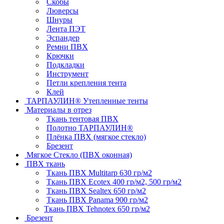
Скобы
Люверсы
Шнуры
Лента ПЭТ
Эспандер
Ремни ПВХ
Крючки
Подкладки
Инструмент
Петли крепления тента
Клей
ТАРПАУЛИН® Утепленные тенты
Материалы в отрез
Ткань тентовая ПВХ
Полотно ТАРПАУЛИН®
Плёнка ПВХ (мягкое стекло)
Брезент
Мягкое Стекло (ПВХ оконная)
ПВХ ткань
Ткань ПВХ Multitarp 630 гр/м2
Ткань ПВХ Ecotex 400 гр/м2, 500 гр/м2
Ткань ПВХ Sealtex 650 гр/м2
Ткань ПВХ Panama 900 гр/м2
Ткань ПВХ Tehnotex 650 гр/м2
Брезент