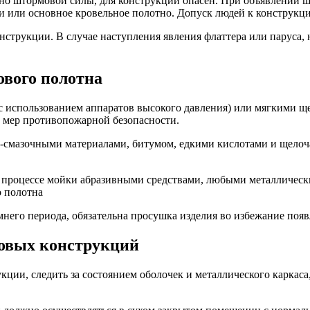
но штормовой силы, для конструкций опасен. При объявлении 
и или основное кровельное полотно. Допуск людей к конструкци
нструкции. В случае наступления явления флаттера или паруса, 
ового полотна
 (с использованием аппаратов высокого давления) или мягкими 
 мер противопожарной безопасности.
е-смазочными материалами, битумом, едкими кислотами и щелоч
в процессе мойки абразивными средствами, любыми металличес
о полотна
него периода, обязательна просушка изделия во избежание появ
товых конструкций
ции, следить за состоянием оболочек и металлического каркаса