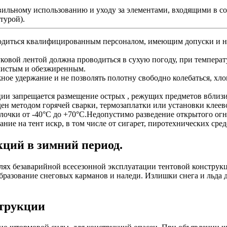
вильному использованию и уходу за элементами, входящими в с
турой).
одиться квалифицированным персоналом, имеющим допуски и н
уковой лентой должна проводиться в сухую погоду, при температ
 чистым и обезжиренным.
е удержание и не позволять полотну свободно колебаться, хлопа
ии запрещается размещение острых , режущих предметов вблизи
ден методом горячей сварки, термозаплатки или установки клеев
очки от -40°С до +70°С.Недопустимо разведение открытого огня
ание на тент искр, в том числе от сигарет, пиротехнических ср
кций в зимний период.
ях безаварийной всесезонной эксплуатации тентовой конструкци
образование снеговых карманов и наледи. Излишки снега и льда
струкции