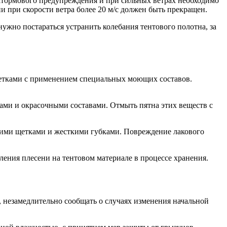
штормового предупреждения и при сильных ветрах необходимо
и при скорости ветра более 20 м/с должен быть прекращен.
нужно постараться устранить колебания тентового полотна, за
щетками с применением специальных моющих составов.
ами и окрасочными составами. Отмыть пятна этих веществ с
кими щетками и жесткими губками. Повреждение лакового
ления плесени на тентовом материале в процессе хранения.
, незамедлительно сообщать о случаях изменения начальной