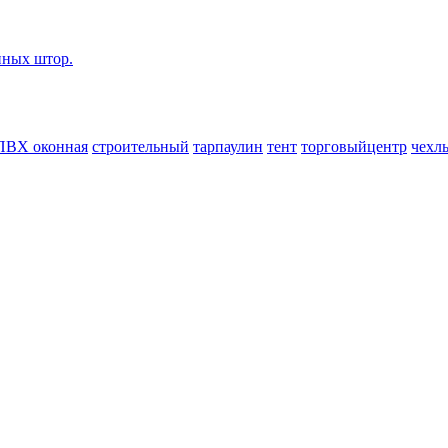
нных штор.
ПВХ оконная
строительный
тарпаулин
тент
торговыйцентр
чехл