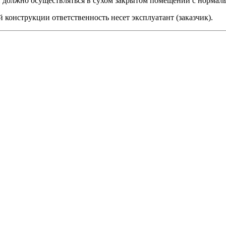
 должно осуществляться в сухом закрытом помещении с нормаль
конструкции ответственность несет эксплуатант (заказчик).