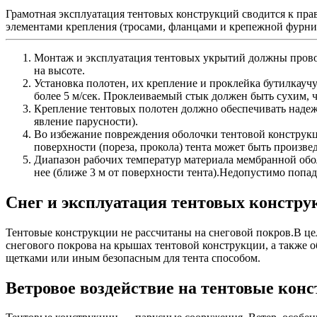
Грамотная эксплуатация тентовых конструкций сводится к пра
элементами крепления (тросами, фланцами и крепежной фурни
Монтаж и эксплуатация тентовых укрытий должны пров
на высоте.
Установка полотен, их крепление и проклейка бутилкауч
более 5 м/сек. Проклеиваемый стык должен быть сухим,
Крепление тентовых полотен должно обеспечивать надежно
явление парусности).
Во избежание повреждения оболочки тентовой конструкц
поверхности (пореза, прокола) тента может быть произве
Диапазон рабочих температур материала мембранной обол
нее (ближе 3 м от поверхности тента).Недопустимо попад
Снег и эксплуатация тентовых констру
Тентовые конструкции не рассчитаны на снеговой покров.В цел
снегового покрова на крышах тентовой конструкции, а также 
щетками или иным безопасным для тента способом.
Ветровое воздействие на тентовые кон