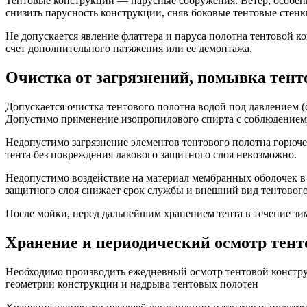
Тентовые конструкции — парусные сооружения. Ветер, особен
снизить парусность конструкции, сняв боковые тентовые стенк
Не допускается явление флаттера и паруса полотна тентовой ко
счет дополнительного натяжения или ее демонтажа.
Очистка от загрязнений, помывка тент
Допускается очистка тентового полотна водой под давлением
Допустимо применение изопропилового спирта с соблюдением
Недопустимо загрязнение элементов тентового полотна горюч
тента без повреждения лакового защитного слоя невозможно.
Недопустимо воздействие на материал мембранных оболочек 
защитного слоя снижает срок службы и внешний вид тентовог
После мойки, перед дальнейшим хранением тента в течение зим
Хранение и периодический осмотр тен
Необходимо производить ежедневный осмотр тентовой конструк
геометрии конструкции и надрыва тентовых полотен