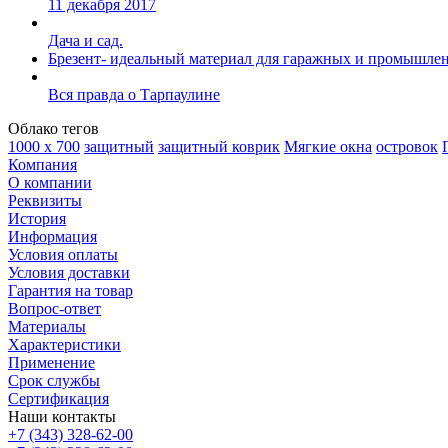
11 декабря 2017
Дача и сад.
Брезент- идеальный материал для гаражных и промышле
Вся правда о Тарпаулине
Облако тегов
1000 х 700
защитный
защитный коврик
Мягкие окна
островок
Компания
О компании
Реквизиты
История
Информация
Условия оплаты
Условия доставки
Гарантия на товар
Вопрос-ответ
Материалы
Характеристики
Применение
Срок службы
Сертификация
Наши контакты
+7 (343) 328-62-00